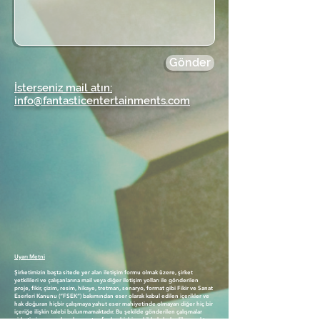
Gönder
İsterseniz mail atın:
info@fantasticentertainments.com
Uyarı Metni
Şirketimizin başta sitede yer alan iletişim formu olmak üzere, şirket
yetkilileri ve çalışanlarına mail veya diğer iletişim yolları ile gönderilen
proje, fikir, çizim, resim, hikaye, tretman, senaryo, format gibi Fikir ve Sanat
Eserleri Kanunu (“FSEK”) bakımından eser olarak kabul edilen içerikler ve
hak doğuran hiçbir çalışmaya yahut eser mahiyetinde olmayan diğer hiç bir
içeriğe ilişkin talebi bulunmamaktadır. Bu şekilde gönderilen çalışmalar
şirketimiz veya çalışanlarımız tarafından hiçbir şekilde kabul edilmemekte